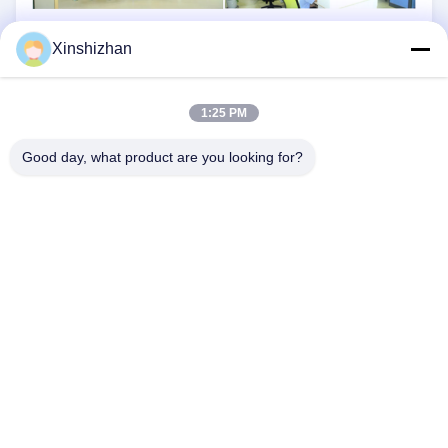
Xinshizhan
1:25 PM
Good day, what product are you looking for?
CONTACTE-NOS
Endereço:
606, Edifício C, parque científico de
Longbang Kexing, Rua Gong Ming, 518106,
ShenZhen, China.
E-Mail:
david.sheng1986@outlook.com
Telefone:
+8615013682136