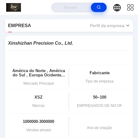
Para Casa
>
Xinshizhan Precision Co., Ltd. Perfil Da Empresa
EMPRESA
Perfil da empresa
Xinshizhan Precision Co., Ltd.
América do Norte , Ámérica
Fabricante
do Sul , Europa Ocidental ,
Em todo o mundo
Tipo de empresa
Mercado Principal
XSZ
50~100
Marcas
EMPREGADOS DE NO.OF
1000000-3000000
Ano de criação
Vendas anuais