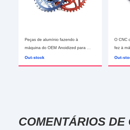
Peças de alumínio fazendo à
O CNC d
máquina do OEM Anoidized para a
fez à m
bicicleta
bicicleta
Out-stock
Out-sto
COMENTÁRIOS DE 