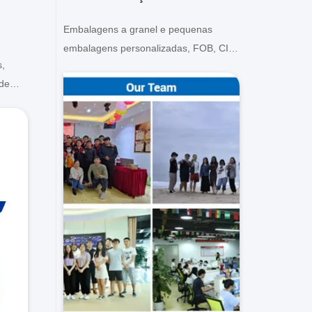
Embalagens a granel e pequenas
embalagens personalizadas, FOB, CIF,
,
DDU e DDP. Deixe-nos ajudá-lo a
 de
encontrar a melhor solução para todas
os os
as suas preocupações.