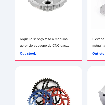
Níquel o serviço feito à máquina
Elevada 
gerencio pequeno do CNC das
máquina 
peças de metal do chapeamento
Ra3.2 d
Out-stock
Out-sto
para médico
CNC