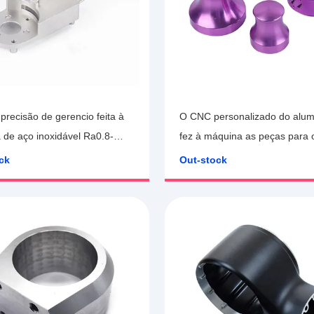
precisão de gerencio feita à
O CNC personalizado do alum
de aço inoxidável Ra0.8-
fez à máquina as peças para 
a fabricação das peças do
espaço aéreo
ck
Out-stock