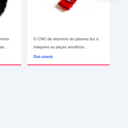
mínio
O CNC de alumínio do plasma fez à
ças
máquina as peças anodizou
mento
terminado
Out-stock