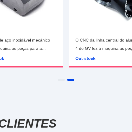
e aço inoxidável mecânico
O CNC da linha central do alu
áquina as peças para a
4 do GV fez à máquina as pe
prateia para anodizar o trata
ck
Out-stock
de superfície XSZ489657
CLIENTES