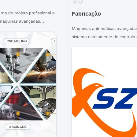
rna de projeto profissional e
Fabricação
 máquinas avançadas.
Máquinas automáticas avançadas
ooperar para desenvolver
sistema estritamente de controlo
s de que necessita.
processos. Podemos fabricar tod
terminais elétricos além da sua
demanda.