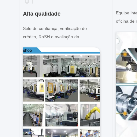
Equipe inte
Alta qualidade
oficina de
Selo de confiança, verificação de
Podemos c
crédito, RoSH e avaliação da
os produto
capacidade do fornecedor. A empresa
tem um rigoroso sistema de controlo de
qualidade e um laboratório de teste
profissional.