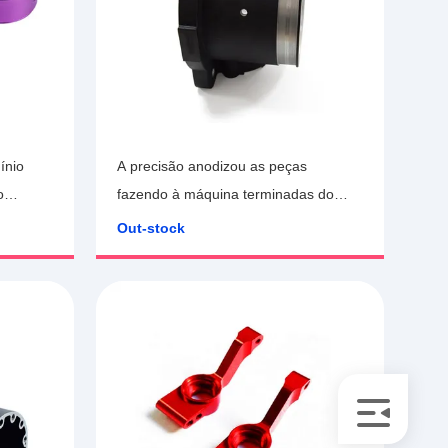
ínio
A precisão anodizou as peças
o
fazendo à máquina terminadas do
CNC do protótipo
Out-stock