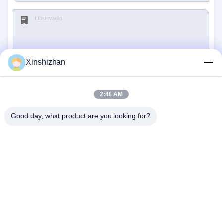
Xinshizhan
Submeter
2:48 AM
Good day, what product are you looking for?
CONTACTE-NOS
Endereço:
606, Edifício C, parque científico de
Longbang Kexing, Rua Gong Ming, 518106,
ShenZhen, China.
E-Mail:
david.sheng1986@outlook.com
Telefone:
+8615013682136