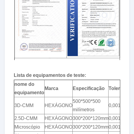
Lista de equipamentos de teste
:
nome do
Marca
Especificação
Tolerância
equipamento
500*500*500
3D-CMM
HEXÁGONO
0,001 mm
milímetros
2.5D-CMM
HEXÁGONO
300*200*120mm
0,001 mm
Microscópio
HEXÁGONO
300*200*120mm
0,001 mm