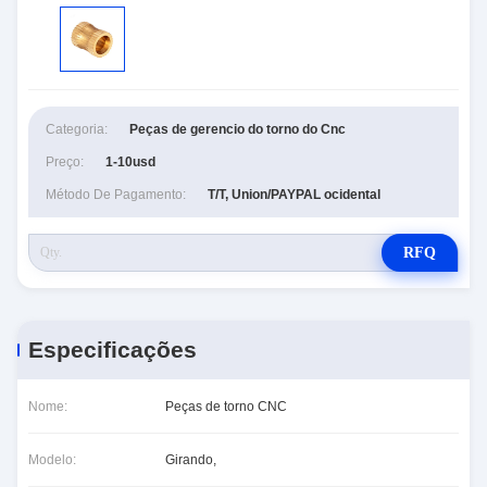
Categoria:
Peças de gerencio do torno do Cnc
Preço:
1-10usd
Método De Pagamento:
T/T, Union/PAYPAL ocidental
RFQ
Especificações
Nome:
Peças de torno CNC
Modelo:
Girando,