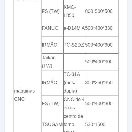
KMC-
&
FS (TW)
800*500*500
L850
pl
&
FANUC
a-D14MIA
500*400*330
pl
&
IRMÃO
TC-S2DZ
500*400*300
pl
Taikan
&
500*400*300
(TW)
pl
TC-31A
&
IRMÃO
(mesa
300*250*350
pl
máquinas
dupla)
CNC
CNC de 4
&
FS (TW)
500*400*300
eixos
pl
centro de
&
TSUGAMI
torno
530*1500
pl