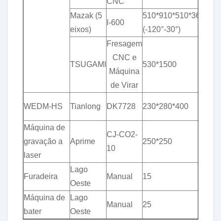
CNC
Mazak (5
510*910*510*360°*
&
I-600
eixos)
(-120°-30°)
pl
Fresagem
CNC e
&
TSUGAMI
530*1500
Máquina
pl
de Virar
&
WEDM-HS
Tianlong
DK7728
230*280*400
pl
Máquina de
CJ-CO2-
gravação a
Aprime
250*250
±0
10
laser
Lago
Furadeira
Manual
15
±0
Oeste
Máquina de
Lago
Manual
25
±0
bater
Oeste