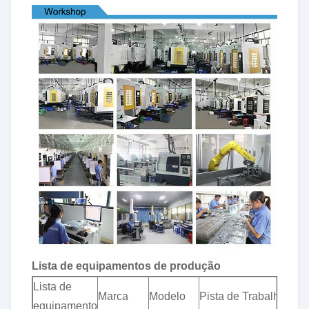
Lista de equipamentos de produção
Lista de
To
Marca
Modelo
Pista de Trabalho
equipamento
(m