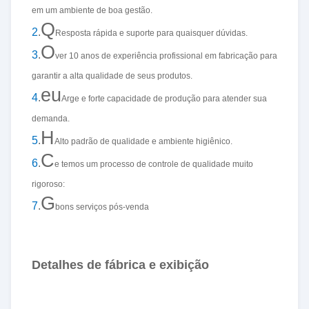
em um ambiente de boa gestão.
Q
2
.
Resposta rápida e suporte para quaisquer dúvidas.
O
3
.
ver 10 anos de experiência profissional em fabricação para
garantir a alta qualidade de seus produtos.
eu
4
.
Arge e forte capacidade de produção para atender sua
demanda.
H
5
.
Alto padrão de qualidade e ambiente higiênico.
C
6
.
e temos um processo de controle de qualidade muito
rigoroso:
G
7
.
bons serviços pós-venda
Detalhes de fábrica e exibição