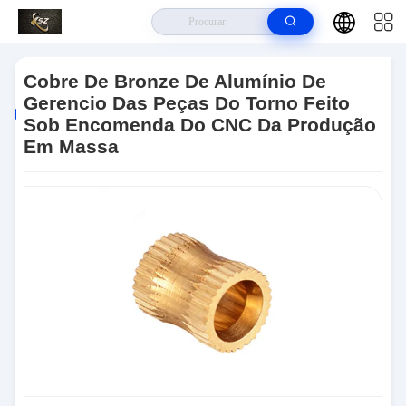
Para Casa
>
Produtos
>
Peças De Gerencio Do Torno Do Cnc
>
Cobre
De Bronze De Alumínio De Gerencio Das Peças Do Torno Feito Sob
Cobre De Bronze De Alumínio De
Encomenda Do CNC Da Produção Em Massa
Gerencio Das Peças Do Torno Feito
Sob Encomenda Do CNC Da Produção
Em Massa