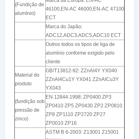
Marca da Europa: EN-AC
(Fundição de
46100,EN-AC 46000,EN-AC 47100
alumínio)
ECT
Marca do Japão:
ADC12,ADC3,ADC5,ADC10 ECT
Outros todos os tipos de liga de
alumínio conforme exigido pelo
cliente
GB/T13812-92: ZZnAI4Y YX040
Material do
ZZnAI4Cu1Y YX041 ZZnAICu3Y
produto
YX043
EN 12844-1998: ZP0400 ZP3
(fundição sob
ZP0410 ZP5 ZP0430 ZP2 ZP0810
pressão de
ZP8 ZP1110 ZP2720 ZP27
zinco)
ZP0010 ZP16
ASTM B 6-2003: Z13001 Z15001