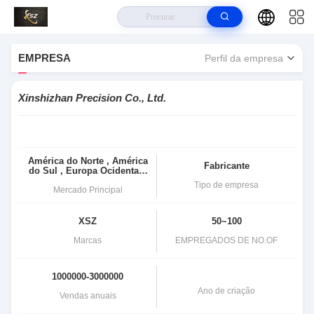
Para Casa
>
Xinshizhan Precision Co., Ltd. Perfil Da Empresa
EMPRESA
Perfil da empresa
Xinshizhan Precision Co., Ltd.
América do Norte , Ámérica
Fabricante
do Sul , Europa Ocidental ,
Em todo o mundo
Tipo de empresa
Mercado Principal
XSZ
50~100
Marcas
EMPREGADOS DE NO.OF
1000000-3000000
Ano de criação
Vendas anuais