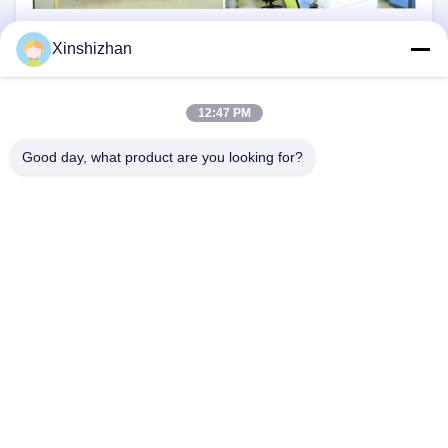
Xinshizhan
12:47 PM
Good day, what product are you looking for?
CONTACTE-NOS
Endereço:
606, Edifício C, parque científico de
Longbang Kexing, Rua Gong Ming, 518106,
ShenZhen, China.
E-Mail:
david.sheng1986@outlook.com
Telefone:
+8615013682136