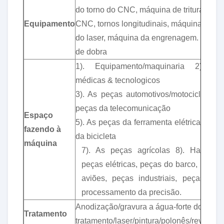
do torno do CNC, máquina de trituração d
Equipamento
CNC, tornos longitudinais, máquina de co
do laser, máquina da engrenagem. Máqui
de dobra
1). Equipamento/maquinaria 2). Pe
médicas & tecnologicos
3). As peças automotivos/motocicleta 4)
peças da telecomunicação
Espaço
5). As peças da ferramenta elétrica 6). P
fazendo à
da bicicleta
máquina
7). As peças agrícolas 8). Hardwar
peças elétricas, peças do barco, peças
aviões, peças industriais, peças de
processamento da precisão.
Anodização/gravura a água-forte do Calor
Tratamento
tratamento/laser/pintura/polonês/revestim