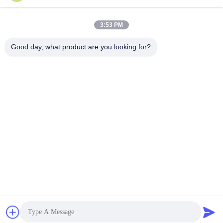
Submeter
3:53 PM
Good day, what product are you looking for?
CONTACTE-NOS
Endereço:
606, Edifício C, parque científico de
Longbang Kexing, Rua Gong Ming, 518106,
ShenZhen, China.
E-Mail:
david.sheng1986@outlook.com
Telefone:
+8615013682136
Política de Privacidade |
China Boa Qualidade O CNC fez à máquina as
peças Fornecedor. Copyright © 2022-2026 Xinshizhan Precision Co., Ltd.
Todos os direitos reservados.