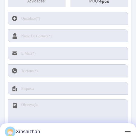
4pcs
Atividades:
MOQ:
Xinshizhan