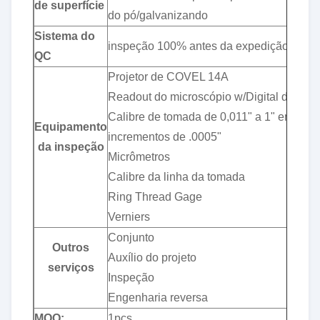
de superfície
do pó/galvanizando
Sistema do
inspeção 100% antes da expedição
QC
Projetor de COVEL 14A
Readout do microscópio w/Digital de M
Calibre de tomada de 0,011" a 1" em
Equipamento
incrementos de .0005"
da inspeção
Micrômetros
Calibre da linha da tomada
Ring Thread Gage
Verniers
Conjunto
Outros
Auxílio do projeto
serviços
Inspeção
Engenharia reversa
MOQ:
1pcs