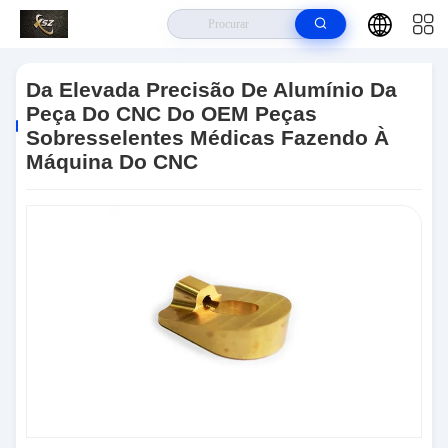
Para Casa
>
Produtos
>
Peça De Alumínio Fazendo À Máquina Do CNC
>
Da Elevada Precisão De Alumínio Da Peça Do CNC Do OEM Peças
Da Elevada Precisão De Alumínio Da
Sobresselentes Médicas Fazendo À Máquina Do CNC
Peça Do CNC Do OEM Peças
Sobresselentes Médicas Fazendo À
Máquina Do CNC