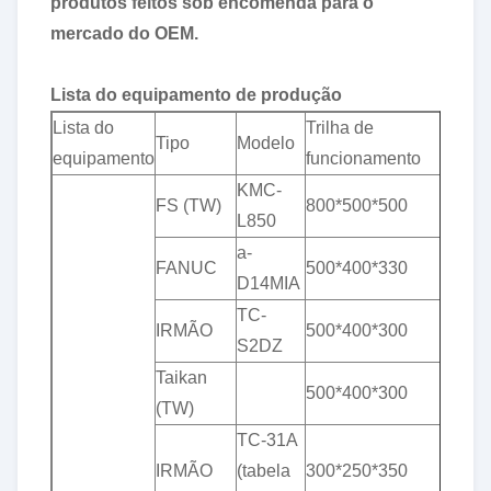
produtos feitos sob encomenda para o
mercado do OEM.
Lista do equipamento de produção
Lista do
Trilha de
Tole
Tipo
Modelo
equipamento
funcionamento
(mil
KMC-
& p
FS (TW)
800*500*500
L850
0,0
a-
& p
FANUC
500*400*330
D14MIA
0,0
TC-
& p
IRMÃO
500*400*300
S2DZ
0,0
Taikan
& p
500*400*300
(TW)
0,0
TC-31A
& p
IRMÃO
(tabela
300*250*350
0,0