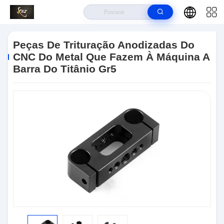
Para Casa
>
Produtos
>
Peças De Trituração Do CNC
>
Peças De
Trituração Anodizadas Do CNC Do Metal Que Fazem À Máquina A Barra Do
Peças De Trituração Anodizadas Do
Titânio Gr5
CNC Do Metal Que Fazem À Máquina A
Barra Do Titânio Gr5