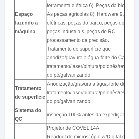
ferramenta elétrica 6). Peças da bicicleta 7
Espaço
As peças agrícolas 8). Hardware 9, peças
fazendo à
elétricas, peças do barco, peças dos aviõ
máquina
peças industriais, peças de RC,
processamento da precisão.
Tratamento de superfície que
anodiza/gravura a água-forte do Calor-
tratamento/laser/pintura/polonês/revestim
do pó/galvanizando
Anodização/gravura a água-forte do Calor
Tratamento
tratamento/laser/pintura/polonês/revestim
de superfície
do pó/galvanizando
Sistema do
inspeção 100% antes da expedição
QC
Projetor de COVEL 14A
Readout do microscópio w/Digital de M