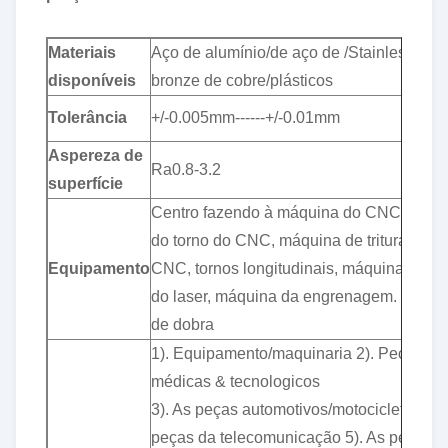
Materiais
Aço de alumínio/de aço de /Stainless/de
disponíveis
bronze de cobre/plásticos
Tolerância
+/-0.005mm------+/-0.01mm
Aspereza de
Ra0.8-3.2
superfície
Centro fazendo à máquina do CNC, máqu
do torno do CNC, máquina de trituração d
Equipamento
CNC, tornos longitudinais, máquina de co
do laser, máquina da engrenagem. Máqui
de dobra
1). Equipamento/maquinaria 2). Peças
médicas & tecnologicos
3). As peças automotivos/motocicleta 4). 
peças da telecomunicação 5). As peças d