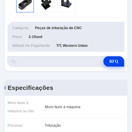
Categoria:
Peças de trituração do CNC
Preço:
2-10usd
Método De Pagamento:
T/T, Western Union
RFQ
Especificações
Micro fazer à
Micro fazer à máquina
máquina ou não:
Processo:
Trituração