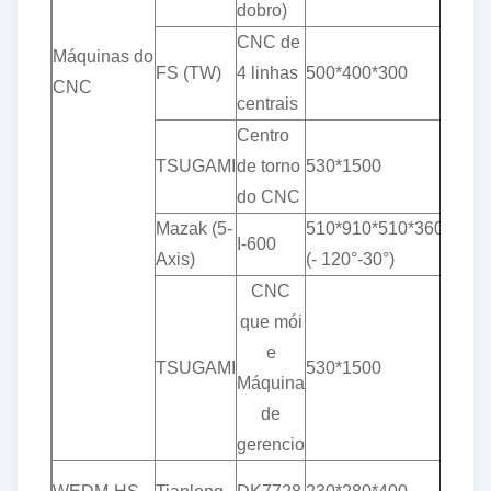
dobro)
CNC de
Máquinas do
& p
FS (TW)
4 linhas
500*400*300
CNC
0,0
centrais
Centro
& p
TSUGAMI
de torno
530*1500
0,0
do CNC
Mazak (5-
510*910*510*360°*
& p
I-600
Axis)
(- 120°-30°)
0,0
CNC
que mói
e
& p
TSUGAMI
530*1500
Máquina
0,0
de
gerencio
& p