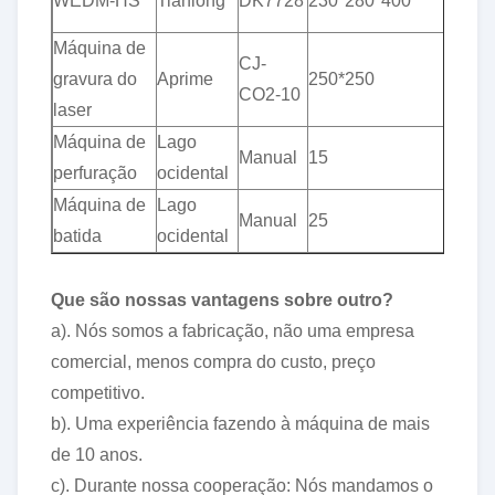
WEDM-HS
Tianlong
DK7728
230*280*400
0,0
Máquina de
CJ-
gravura do
Aprime
250*250
±0.
CO2-10
laser
Máquina de
Lago
Manual
15
±0.
perfuração
ocidental
Máquina de
Lago
Manual
25
±0.
batida
ocidental
Que são nossas vantagens sobre outro?
a). Nós somos a fabricação, não uma empresa
comercial, menos compra do custo, preço
competitivo.
b). Uma experiência fazendo à máquina de mais
de 10 anos.
c). Durante nossa cooperação: Nós mandamos o