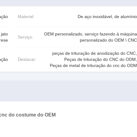
ração
Material:
De aço inoxidável, de alumínio
jato
OEM personalizado, serviço fazendo à máquina
Serviço:
orese
personalizado do OEM \ CNC
peças de trituração de anodização do CNC
,
ração
Destacar:
Peças de trituração do CNC do ODM
,
Peças de metal de trituração do cnc do ODM
o cnc do costume do OEM