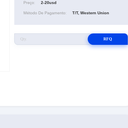
Preço:
2-20usd
Método De Pagamento:
T/T, Western Union
RFQ