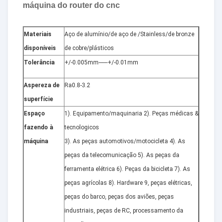
máquina do router do cnc
Materiais
Aço de alumínio/de aço de /Stainless/de bronze
disponíveis
de cobre/plásticos
Tolerância
+/-0.005mm------+/-0.01mm
Aspereza de
Ra0.8-3.2
superfície
Espaço
1). Equipamento/maquinaria 2). Peças médicas &
fazendo à
tecnologicos
máquina
3). As peças automotivos/motocicleta 4). As
peças da telecomunicação 5). As peças da
ferramenta elétrica 6). Peças da bicicleta 7). As
peças agrícolas 8). Hardware 9, peças elétricas,
peças do barco, peças dos aviões, peças
industriais, peças de RC, processamento da