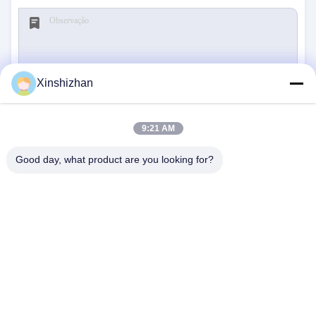
Xinshizhan
Submeter
9:21 AM
Good day, what product are you looking for?
CONTACTE-NOS
Endereço:
606, Edifício C, parque científico de
Longbang Kexing, Rua Gong Ming, 518106,
ShenZhen, China.
E-Mail:
david.sheng1986@outlook.com
Telefone:
+8615013682136