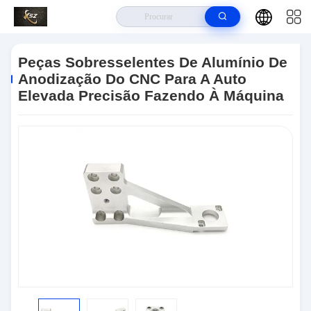
Para Casa
>
Produtos
>
Peças Sobresselentes Do CNC
>
Peças
Sobresselentes De Alumínio De Anodização Do CNC Para A Auto Elevada
Peças Sobresselentes De Alumínio De
Precisão Fazendo À Máquina
Anodização Do CNC Para A Auto
Elevada Precisão Fazendo À Máquina