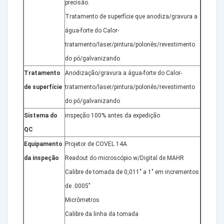
precisão.
Tratamento de superfície que anodiza/gravura a
água-forte do Calor-
tratamento/laser/pintura/polonês/revestimento
do pó/galvanizando
Tratamento
Anodização/gravura a água-forte do Calor-
de superfície
tratamento/laser/pintura/polonês/revestimento
do pó/galvanizando
Sistema do
inspeção 100% antes da expedição
QC
Equipamento
Projetor de COVEL 14A
da inspeção
Readout do microscópio w/Digital de MAHR
Calibre de tomada de 0,011" a 1" em incrementos
de .0005"
Micrômetros
Calibre da linha da tomada