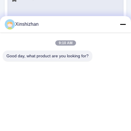
Xinshizhan
Submeter
9:10 AM
Good day, what product are you looking for?
CONTACTE-NOS
Endereço:
606, Edifício C, parque científico de
Longbang Kexing, Rua Gong Ming, 518106,
ShenZhen, China.
E-Mail:
david.sheng1986@outlook.com
Telefone:
+8615013682136