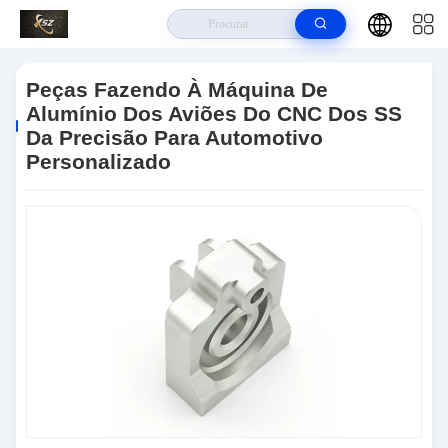
Para Casa
>
Produtos
>
Peças Sobresselentes Do CNC
>
Peças
Fazendo À Máquina De Alumínio Dos Aviões Do CNC Dos SS Da Precisão
Peças Fazendo À Máquina De
Para Automotivo Personalizado
Alumínio Dos Aviões Do CNC Dos SS
Da Precisão Para Automotivo
Personalizado