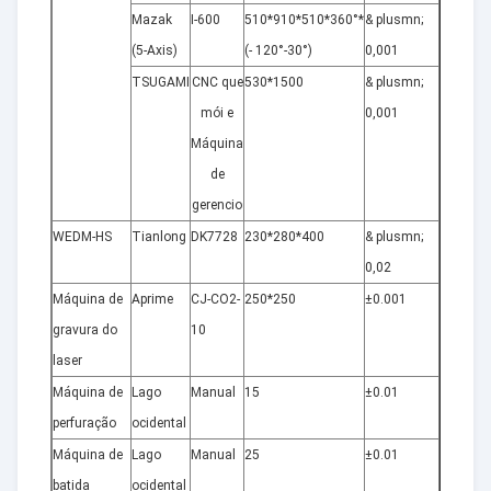
Mazak
I-600
510*910*510*360°*
& plusmn;
2
(5-Axis)
(- 120°-30°)
0,001
TSUGAMI
CNC que
530*1500
& plusmn;
5
mói e
0,001
Máquina
de
gerencio
WEDM-HS
Tianlong
DK7728
230*280*400
& plusmn;
8
0,02
Máquina de
Aprime
CJ-CO2-
250*250
±0.001
1
gravura do
10
laser
Máquina de
Lago
Manual
15
±0.01
5
perfuração
ocidental
Máquina de
Lago
Manual
25
±0.01
5
batida
ocidental