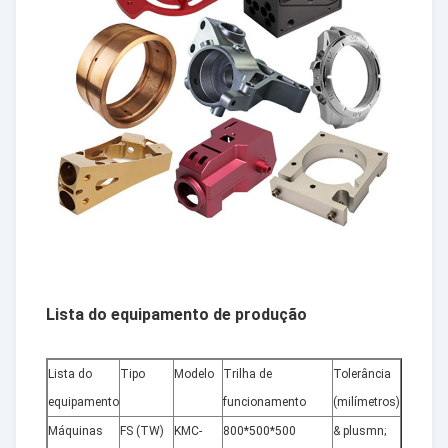
Lista do equipamento de produção
Lista do
Tipo
Modelo
Trilha de
Tolerância
Quantid
equipamento
funcionamento
(milímetros)
(grupo)
Máquinas
FS (TW)
KMC-
800*500*500
& plusmn;
6