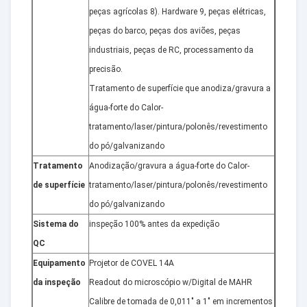
peças agrícolas 8). Hardware 9, peças elétricas,
peças do barco, peças dos aviões, peças
industriais, peças de RC, processamento da
precisão.
Tratamento de superfície que anodiza/gravura a
água-forte do Calor-
tratamento/laser/pintura/polonês/revestimento
do pó/galvanizando
Tratamento
Anodização/gravura a água-forte do Calor-
de superfície
tratamento/laser/pintura/polonês/revestimento
do pó/galvanizando
Sistema do
inspeção 100% antes da expedição
QC
Equipamento
Projetor de COVEL 14A
da inspeção
Readout do microscópio w/Digital de MAHR
Calibre de tomada de 0,011" a 1" em incrementos