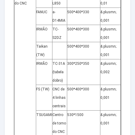
do CNC
L850
0,01
FANUC
a-
500*400*330
& plusmn;
10
D14MIA
0,001
IRMÃO
TC-
500*400*300
& plusmn;
12
S2DZ
0,001
Taikan
500*400*300
& plusmn;
15
(TW)
0,001
IRMÃO
TC-31A
300*250*350
& plusmn;
5
(tabela
0,002
dobro)
FS (TW)
CNC de
500*400*300
& plusmn;
5
4 linhas
0,001
centrais
TSUGAMI
Centro
530*1500
& plusmn;
15
de torno
0,001
do CNC