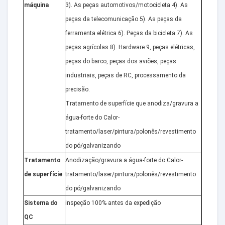
máquina
3). As peças automotivos/motocicleta 4). As
peças da telecomunicação 5). As peças da
ferramenta elétrica 6). Peças da bicicleta 7). As
peças agrícolas 8). Hardware 9, peças elétricas,
peças do barco, peças dos aviões, peças
industriais, peças de RC, processamento da
precisão.
Tratamento de superfície que anodiza/gravura a
água-forte do Calor-
tratamento/laser/pintura/polonês/revestimento
do pó/galvanizando
Tratamento
Anodização/gravura a água-forte do Calor-
de superfície
tratamento/laser/pintura/polonês/revestimento
do pó/galvanizando
Sistema do
inspeção 100% antes da expedição
QC