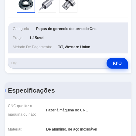
Categoria:
Peças de gerencio do torno do Cnc
Preço:
1-15usd
Método De Pagamento:
T/T, Western Union
RFQ
Especificações
CNC que faz à
Fazer à máquina do CNC
máquina ou não:
Material:
De alumínio, de aço inoxidável