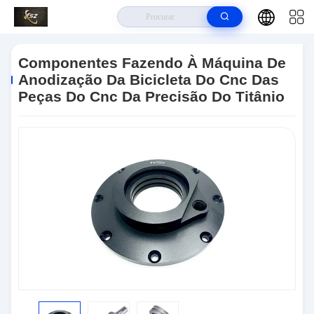
Para Casa
>
Produtos
>
Peças De Gerencio Do Torno Do Cnc
>
Componentes Fazendo À Máquina De Anodização Da Bicicleta Do Cnc Das
Componentes Fazendo À Máquina De
Peças Do Cnc Da Precisão Do Titânio
Anodização Da Bicicleta Do Cnc Das
Peças Do Cnc Da Precisão Do Titânio