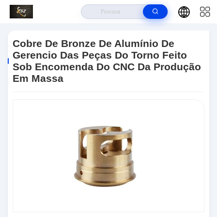
Para Casa
>
Produtos
>
Peças De Gerencio Do Torno Do Cnc
>
Cobre
De Bronze De Alumínio De Gerencio Das Peças Do Torno Feito Sob
Cobre De Bronze De Alumínio De
Encomenda Do CNC Da Produção Em Massa
Gerencio Das Peças Do Torno Feito
Sob Encomenda Do CNC Da Produção
Em Massa