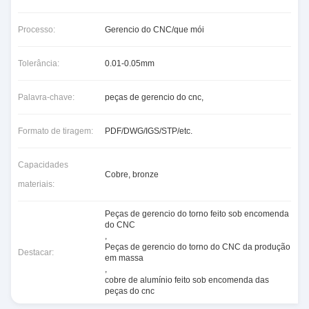
Processo:
Gerencio do CNC/que mói
Tolerância:
0.01-0.05mm
Palavra-chave:
peças de gerencio do cnc,
Formato de tiragem:
PDF/DWG/IGS/STP/etc.
Capacidades
Cobre, bronze
materiais:
Peças de gerencio do torno feito sob encomenda
do CNC
,
Peças de gerencio do torno do CNC da produção
Destacar:
em massa
,
cobre de alumínio feito sob encomenda das
peças do cnc