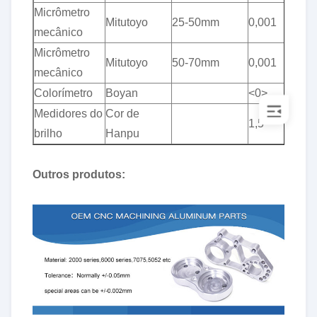
Micrômetro
Mitutoyo
25-50mm
0,001
1
mecânico
Micrômetro
Mitutoyo
50-70mm
0,001
1
mecânico
Colorímetro
Boyan
<0>
1
Medidores do
Cor de
1,5
1
brilho
Hanpu
Outros produtos: