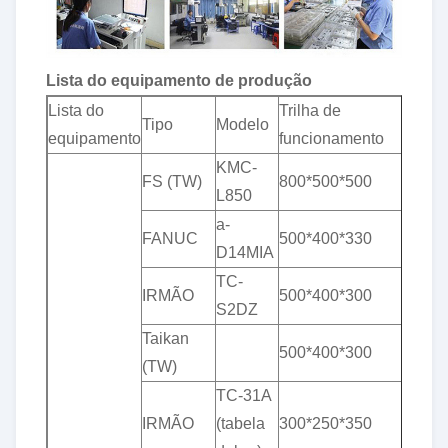
Lista do equipamento de produção
Lista do
Trilha de
Tole
Tipo
Modelo
equipamento
funcionamento
(mil
KMC-
& p
FS (TW)
800*500*500
L850
0,0
a-
& p
FANUC
500*400*330
D14MIA
0,0
TC-
& p
IRMÃO
500*400*300
S2DZ
0,0
Taikan
& p
500*400*300
(TW)
0,0
TC-31A
& p
IRMÃO
(tabela
300*250*350
0,0