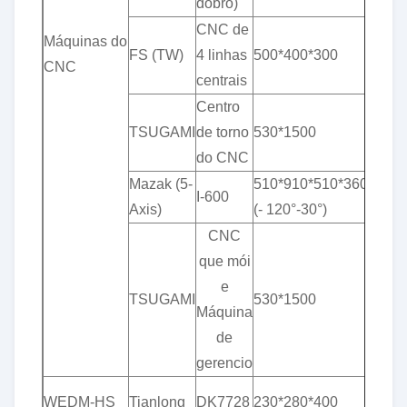
dobro)
CNC de
Máquinas do
& p
FS (TW)
4 linhas
500*400*300
CNC
0,0
centrais
Centro
& p
TSUGAMI
de torno
530*1500
0,0
do CNC
Mazak (5-
510*910*510*360°*
& p
I-600
Axis)
(- 120°-30°)
0,0
CNC
que mói
e
& p
TSUGAMI
530*1500
Máquina
0,0
de
gerencio
& p
WEDM-HS
Tianlong
DK7728
230*280*400