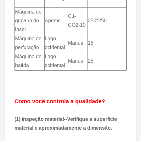
0,0
Máquina de
CJ-
gravura do
Aprime
250*250
±0.
CO2-10
laser
Máquina de
Lago
Manual
15
±0.
perfuração
ocidental
Máquina de
Lago
Manual
25
±0.
batida
ocidental
Como você controla a qualidade?
(1) inspeção material--Verifique a superfície
material e aproximadamente a dimensão.