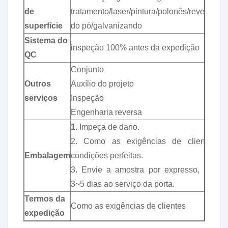
de
tratamento/laser/pintura/polonês/revestimen
superfície
do pó/galvanizando
Sistema do
inspeção 100% antes da expedição
QC
Conjunto
Outros
Auxílio do projeto
serviços
Inspeção
Engenharia reversa
1.
Impeça de dano.
2. Como as exigências de clientes, 
Embalagem
condições perfeitas.
3. Envie a amostra por expresso, porta 
3~5 dias ao serviço da porta.
Termos da
Como as exigências de clientes
expedição