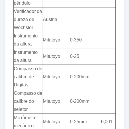
pêndulo
Verificador da
dureza de
Áustria
1
Wechsler
Instrumento
Mitutoyo
0-350
2
da altura
Instrumento
Mitutoyo
0-25
1
da altura
Compasso de
calibre de
Mitutoyo
0-200mm
1
Digitas
Compasso de
calibre do
Mitutoyo
0-200mm
1
seletor
Micrômetro
Mitutoyo
0-25mm
0,001
1
mecânico