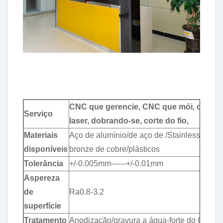
CNC que gerencie, CNC que mói, corte 
Serviço
laser, dobrando-se, corte do fio,
Materiais
Aço de alumínio/de aço de /Stainless/de
disponíveis
bronze de cobre/plásticos
Tolerância
+/-0.005mm------+/-0.01mm
Aspereza
de
Ra0.8-3.2
superfície
Tratamento
Anodização/gravura a água-forte do Calor-