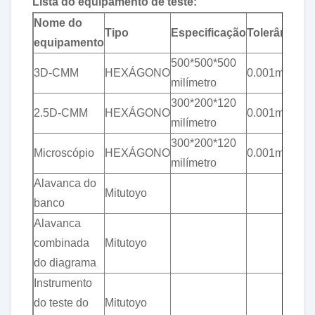
Lista do equipamento de teste:
Nome do
Tipo
Especificação
Tolerância
Q
equipamento
500*500*500
3D-CMM
HEXÁGONO
0.001mm
2
milímetro
300*200*120
2.5D-CMM
HEXÁGONO
0.001mm
1
milímetro
300*200*120
Microscópio
HEXÁGONO
0.001mm
1
milímetro
Alavanca do
Mitutoyo
1
banco
Alavanca
combinada
Mitutoyo
1
do diagrama
Instrumento
do teste do
Mitutoyo
1