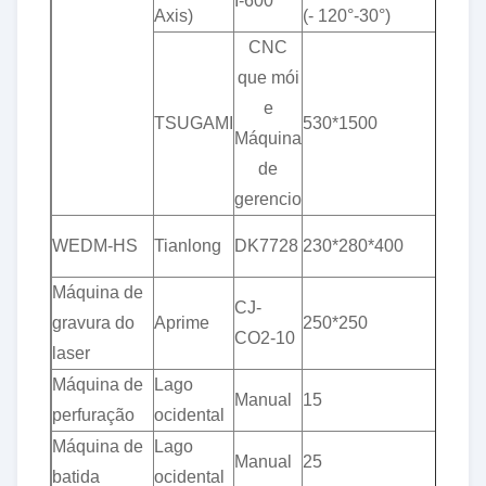
I-600
Axis)
(- 120°-30°)
0,0
CNC
que mói
e
& p
TSUGAMI
530*1500
Máquina
0,0
de
gerencio
& p
WEDM-HS
Tianlong
DK7728
230*280*400
0,0
Máquina de
CJ-
gravura do
Aprime
250*250
±0.
CO2-10
laser
Máquina de
Lago
Manual
15
±0.
perfuração
ocidental
Máquina de
Lago
Manual
25
±0.
batida
ocidental