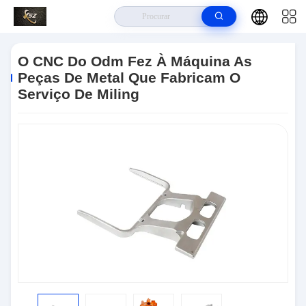
Para Casa
>
Produtos
>
Peças De Metal Feitas À Máquina
>
O CNC Do
Odm Fez À Máquina As Peças De Metal Que Fabricam O Serviço De Miling
O CNC Do Odm Fez À Máquina As
Peças De Metal Que Fabricam O
Serviço De Miling