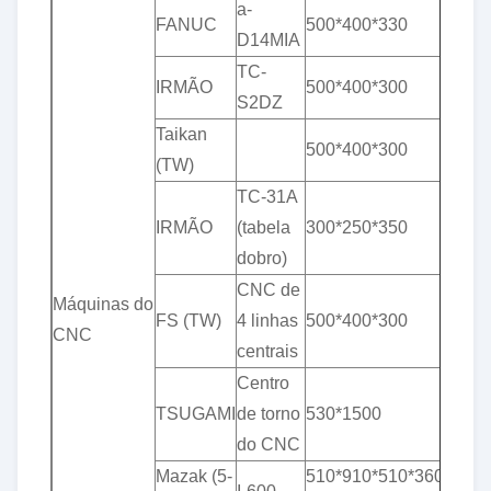
a-
& p
FANUC
500*400*330
D14MIA
0,0
TC-
& p
IRMÃO
500*400*300
S2DZ
0,0
Taikan
& p
500*400*300
(TW)
0,0
TC-31A
& p
IRMÃO
(tabela
300*250*350
0,0
dobro)
CNC de
Máquinas do
& p
FS (TW)
4 linhas
500*400*300
CNC
0,0
centrais
Centro
& p
TSUGAMI
de torno
530*1500
0,0
do CNC
Mazak (5-
510*910*510*360°*
& p