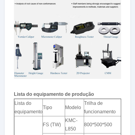
Lista do equipamento de produção
Lista do
Trilha de
Tole
Tipo
Modelo
equipamento
funcionamento
(mil
KMC-
& p
FS (TW)
800*500*500
L850
0,0