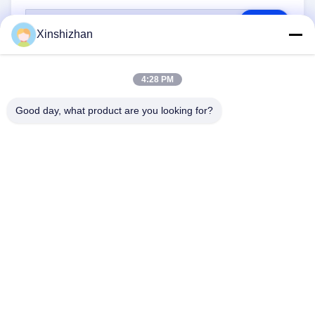
RFQ
Xinshizhan
4:28 PM
Good day, what product are you looking for?
CONTACTE-NOS
Endereço:
606, Edifício C, parque científico de
Longbang Kexing, Rua Gong Ming, 518106,
ShenZhen, China.
E-Mail:
david.sheng1986@outlook.com
Telefone:
+8615013682136